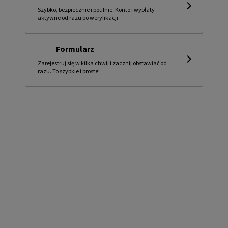
Szybko, bezpiecznie i poufnie. Konto i wypłaty
aktywne od razu po weryfikacji.
Formularz
Zarejestruj się w kilka chwil i zacznij obstawiać od
razu. To szybkie i proste!