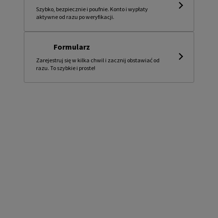
Szybko, bezpiecznie i poufnie. Konto i wypłaty
aktywne od razu po weryfikacji.
Formularz
Zarejestruj się w kilka chwil i zacznij obstawiać od
razu. To szybkie i proste!