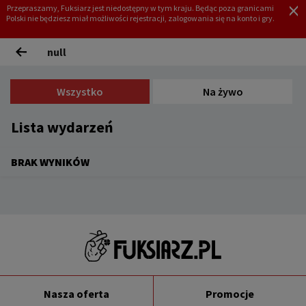
Przepraszamy, Fuksiarz jest niedostępny w tym kraju. Będąc poza granicami
Polski nie będziesz miał możliwości rejestracji, zalogowania się na konto i gry.
REJESTRACJA
ZALOGUJ
null
Wszystko
Na żywo
Lista wydarzeń
BRAK WYNIKÓW
Nasza oferta
Promocje