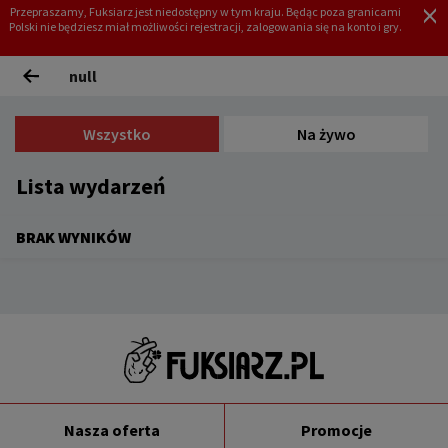
Przepraszamy, Fuksiarz jest niedostępny w tym kraju. Będąc poza granicami
Polski nie będziesz miał możliwości rejestracji, zalogowania się na konto i gry.
REJESTRACJA
ZALOGUJ
null
Wszystko
Na żywo
Lista wydarzeń
BRAK WYNIKÓW
Nasza oferta
Promocje