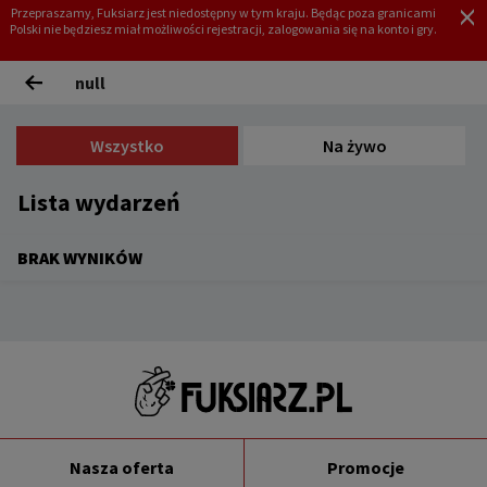
Przepraszamy, Fuksiarz jest niedostępny w tym kraju. Będąc poza granicami
Polski nie będziesz miał możliwości rejestracji, zalogowania się na konto i gry.
REJESTRACJA
ZALOGUJ
null
Wszystko
Na żywo
Lista wydarzeń
BRAK WYNIKÓW
Nasza oferta
Promocje