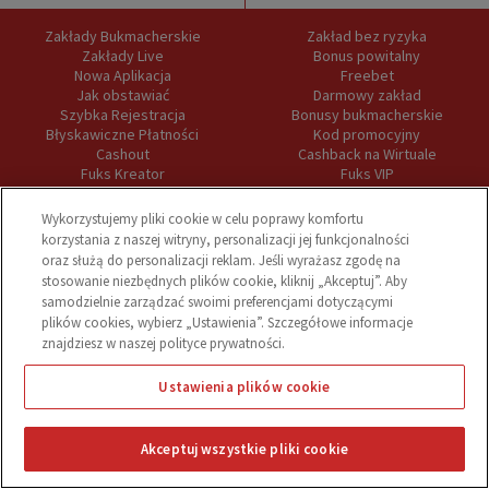
Zakłady Bukmacherskie
Zakład bez ryzyka
Zakłady Live
Bonus powitalny
Nowa Aplikacja
Freebet
Jak obstawiać
Darmowy zakład
Szybka Rejestracja
Bonusy bukmacherskie
Błyskawiczne Płatności
Kod promocyjny
Cashout
Cashback na Wirtuale
Fuks Kreator
Fuks VIP
Newsy
Mega Kursy
Mapa strony
Wykorzystujemy pliki cookie w celu poprawy komfortu
korzystania z naszej witryny, personalizacji jej funkcjonalności
oraz służą do personalizacji reklam. Jeśli wyrażasz zgodę na
Zakłady sportowe
Informacje
stosowanie niezbędnych plików cookie, kliknij „Akceptuj”. Aby
samodzielnie zarządzać swoimi preferencjami dotyczącymi
plików cookies, wybierz „Ustawienia”. Szczegółowe informacje
Piłka nożna
Informacje o Fuksiarz.pl
znajdziesz w naszej polityce prywatności.
Ekstraklasa
Fuksiarz Opinie
Premier League
Pomoc
La Liga
Kariera
Ustawienia plików cookie
Serie A
Odpowiedzialna Gra
Bundesliga
Polityka Prywatności
Ligue 1
Regulamin
Akceptuj wszystkie pliki cookie
0
Liga Mistrzów
Oferta A-Z
Na żywo
Kupony
Promocje
Tenis