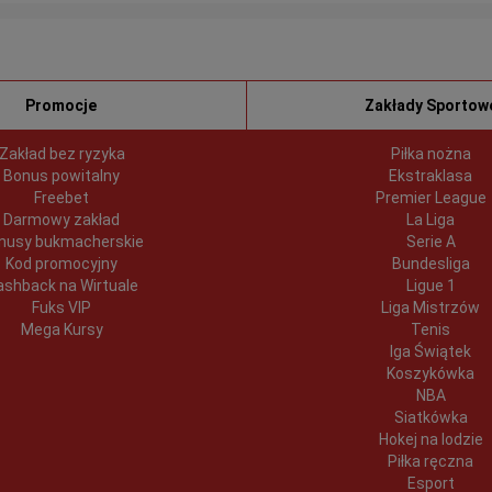
Promocje
Zakłady Sportow
Zakład bez ryzyka
Piłka nożna
Bonus powitalny
Ekstraklasa
Freebet
Premier League
Darmowy zakład
La Liga
nusy bukmacherskie
Serie A
Kod promocyjny
Bundesliga
ashback na Wirtuale
Ligue 1
Fuks VIP
Liga Mistrzów
Mega Kursy
Tenis
Iga Świątek
Koszykówka
NBA
Siatkówka
Hokej na lodzie
Piłka ręczna
Esport