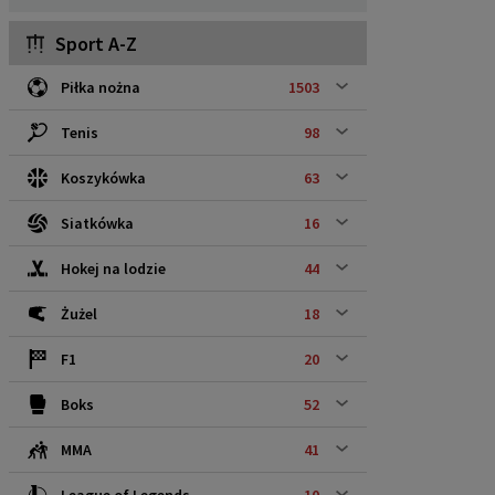
Sport A-Z
Piłka nożna
1503
Tenis
98
Koszykówka
63
Siatkówka
16
Hokej na lodzie
44
Żużel
18
F1
20
Boks
52
MMA
41
League of Legends
10