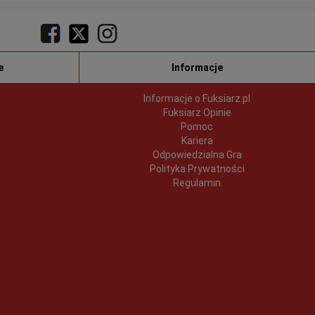
e
Informacje
Informacje o Fuksiarz.pl
Fuksiarz Opinie
Pomoc
Kariera
Odpowiedzialna Gra
Polityka Prywatności
Regulamin