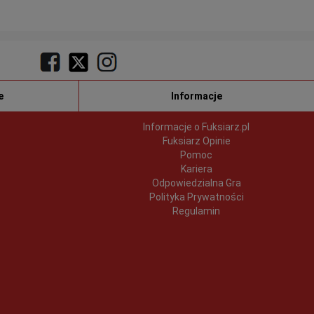
e
Informacje
Informacje o Fuksiarz.pl
Fuksiarz Opinie
Pomoc
Kariera
Odpowiedzialna Gra
Polityka Prywatności
Regulamin