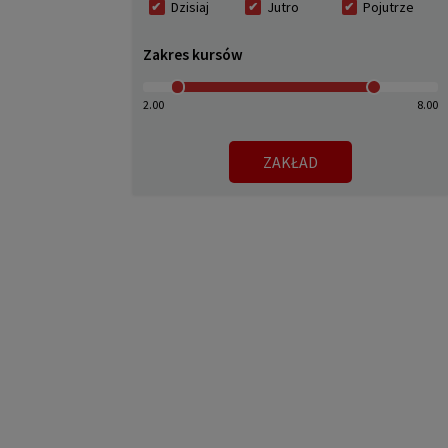
Dzisiaj
Jutro
Pojutrze
Zakres kursów
2.00
8.00
ZAKŁAD