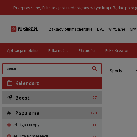
Przepraszamy, Fuksiarz jest niedostępny w tym kraju. Będąc poza gra
Zakłady bukmacherskie
LIVE
Wirtualne
Gry
Aplikacja mobilna
Piłka nożna
Płatności
Fuks Kreator
Szukaj
Sporty
Li
Kalendarz
Boost
27
popularne
178
el. Liga Europy
11
el. Liga Konferencji
27