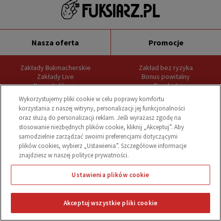
Nasza oferta
Promocje
Zakłady Bukmacherskie
Zakład bez ryzyka
Zakłady Live
Bonus powitalny
Nowa Aplikacja
Freebet
Jak obstawiać
Darmowy zakład
Wykorzystujemy pliki cookie w celu poprawy komfortu
Szybka Rejestracja
Bonusy bukmacherskie
korzystania z naszej witryny, personalizacji jej funkcjonalności
Błyskawiczne Płatności
Kod promocyjny
oraz służą do personalizacji reklam. Jeśli wyrażasz zgodę na
Cashout
Cashback na Wirtuale
stosowanie niezbędnych plików cookie, kliknij „Akceptuj”. Aby
Fuks Kreator
Fuks VIP
samodzielnie zarządzać swoimi preferencjami dotyczącymi
Newsy
Mega Kursy
plików cookies, wybierz „Ustawienia”. Szczegółowe informacje
Mapa strony
znajdziesz w naszej polityce prywatności.
Zakłady sportowe
Informacje
Ustawienia plików cookie
Piłka nożna
Informacje o Fuksiarz.pl
Akceptuj wszystkie pliki cookie
0
Ekstraklasa
Fuksiarz Opinie
Oferta A-Z
Na żywo
Kupony
Promocje
Premier League
Pomoc