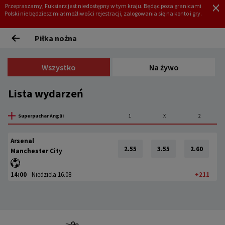
Przepraszamy, Fuksiarz jest niedostępny w tym kraju. Będąc poza granicami
Polski nie będziesz miał możliwości rejestracji, zalogowania się na konto i gry.
REJESTRACJA
ZALOGUJ
Piłka nożna
Wszystko
Na żywo
Lista wydarzeń
Superpuchar Anglii
1
X
2
Arsenal
2.55
3.55
2.60
Manchester City
14:00
Niedziela 16.08
+211