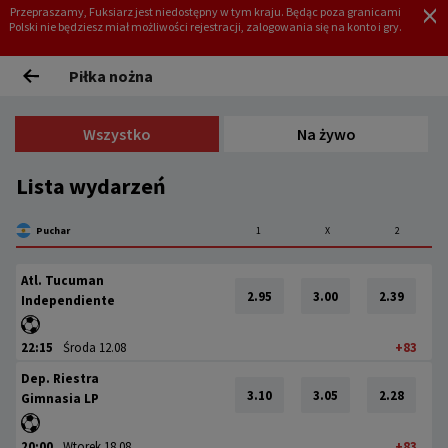
Przepraszamy, Fuksiarz jest niedostępny w tym kraju. Będąc poza granicami
Polski nie będziesz miał możliwości rejestracji, zalogowania się na konto i gry.
REJESTRACJA
ZALOGUJ
Piłka nożna
Wszystko
Na żywo
Lista wydarzeń
Puchar
1
X
2
Atl. Tucuman
2.95
3.00
2.39
Independiente
22:15
Środa 12.08
+83
Dep. Riestra
3.10
3.05
2.28
Gimnasia LP
20:00
Wtorek 18.08
+83