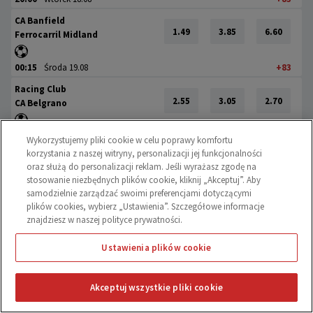
CA Banfield
1.49
3.85
6.60
Ferrocarril Midland
00:15
Środa 19.08
+83
Racing Club
2.55
3.05
2.70
CA Belgrano
22:15
Środa 19.08
+83
Wykorzystujemy pliki cookie w celu poprawy komfortu
korzystania z naszej witryny, personalizacji jej funkcjonalności
oraz służą do personalizacji reklam. Jeśli wyrażasz zgodę na
stosowanie niezbędnych plików cookie, kliknij „Akceptuj”. Aby
samodzielnie zarządzać swoimi preferencjami dotyczącymi
plików cookies, wybierz „Ustawienia”. Szczegółowe informacje
znajdziesz w naszej polityce prywatności.
Ustawienia plików cookie
Nasza oferta
Promocje
Akceptuj wszystkie pliki cookie
0
Zakłady Bukmacherskie
Zakład bez ryzyka
Oferta A-Z
Na żywo
Kupony
Promocje