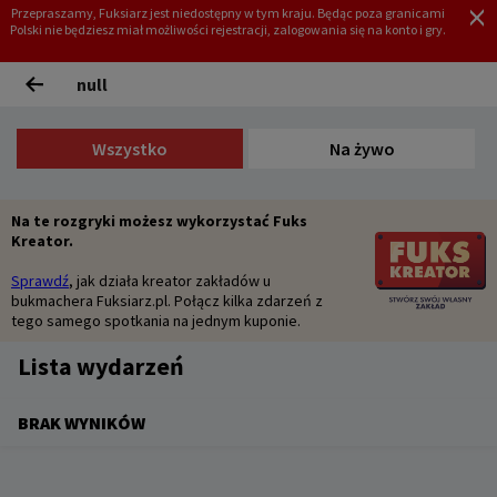
Przepraszamy, Fuksiarz jest niedostępny w tym kraju. Będąc poza granicami
Polski nie będziesz miał możliwości rejestracji, zalogowania się na konto i gry.
REJESTRACJA
ZALOGUJ
null
Wszystko
Na żywo
Na te rozgryki możesz wykorzystać Fuks
Kreator.
Sprawdź
, jak działa kreator zakładów u
bukmachera Fuksiarz.pl. Połącz kilka zdarzeń z
tego samego spotkania na jednym kuponie.
Lista wydarzeń
BRAK WYNIKÓW