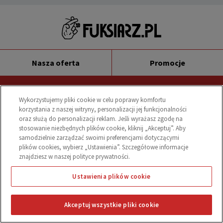
Nasza oferta
Promocje
Zakłady Bukmacherskie
Zakład bez ryzyka
Zakłady Live
Bonus powitalny
Wykorzystujemy pliki cookie w celu poprawy komfortu
Nowa Aplikacja
Freebet
korzystania z naszej witryny, personalizacji jej funkcjonalności
Jak obstawiać
Darmowy zakład
oraz służą do personalizacji reklam. Jeśli wyrażasz zgodę na
Szybka Rejestracja
Bonusy bukmacherskie
stosowanie niezbędnych plików cookie, kliknij „Akceptuj”. Aby
Błyskawiczne Płatności
Kod promocyjny
samodzielnie zarządzać swoimi preferencjami dotyczącymi
Cashout
Cashback na Wirtuale
plików cookies, wybierz „Ustawienia”. Szczegółowe informacje
Fuks Kreator
Fuks VIP
znajdziesz w naszej polityce prywatności.
Newsy
Mega Kursy
Mapa strony
Ustawienia plików cookie
Zakłady sportowe
Informacje
Akceptuj wszystkie pliki cookie
0
Oferta A-Z
Na żywo
Kupony
Promocje
Piłka nożna
Informacje o Fuksiarz.pl