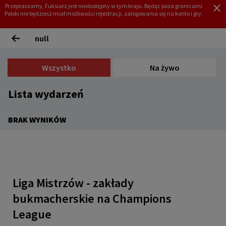
Przepraszamy, Fuksiarz jest niedostępny w tym kraju. Będąc poza granicami
Polski nie będziesz miał możliwości rejestracji, zalogowania się na konto i gry.
REJESTRACJA
ZALOGUJ
null
Wszystko
Na żywo
Lista wydarzeń
BRAK WYNIKÓW
Liga Mistrzów - zakłady
bukmacherskie na Champions
League