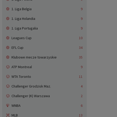
1. Liga Belgia
9
1. Liga Holandia
9
1. Liga Portugalia
9
Leagues Cup
10
EFL Cup
34
Klubowe mecze towarzyskie
35
ATP Montreal
9
WTA Toronto
11
Challenger Grodzisk Maz.
4
Challenger (K) Warszawa
2
WNBA
6
MLB
13