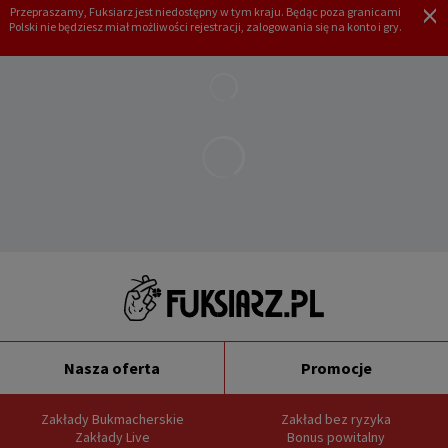
Przepraszamy, Fuksiarz jest niedostępny w tym kraju. Będąc poza granicami
Polski nie będziesz miał możliwości rejestracji, zalogowania się na konto i gry.
REJESTRACJA
ZALOGUJ
Nasza oferta
Promocje
Zakłady Bukmacherskie
Zakład bez ryzyka
Zakłady Live
Bonus powitalny