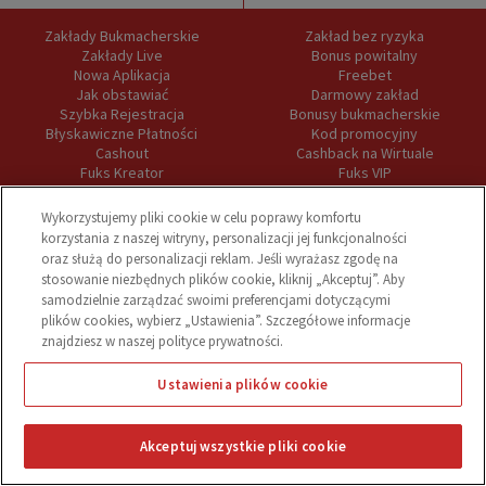
Zakłady Bukmacherskie
Zakład bez ryzyka
Zakłady Live
Bonus powitalny
Nowa Aplikacja
Freebet
Jak obstawiać
Darmowy zakład
Szybka Rejestracja
Bonusy bukmacherskie
Błyskawiczne Płatności
Kod promocyjny
Cashout
Cashback na Wirtuale
Fuks Kreator
Fuks VIP
Newsy
Mega Kursy
Mapa strony
Wykorzystujemy pliki cookie w celu poprawy komfortu
korzystania z naszej witryny, personalizacji jej funkcjonalności
oraz służą do personalizacji reklam. Jeśli wyrażasz zgodę na
Zakłady sportowe
Informacje
stosowanie niezbędnych plików cookie, kliknij „Akceptuj”. Aby
samodzielnie zarządzać swoimi preferencjami dotyczącymi
plików cookies, wybierz „Ustawienia”. Szczegółowe informacje
Piłka nożna
Informacje o Fuksiarz.pl
znajdziesz w naszej polityce prywatności.
Ekstraklasa
Fuksiarz Opinie
Premier League
Pomoc
La Liga
Kariera
Ustawienia plików cookie
Serie A
Odpowiedzialna Gra
Bundesliga
Polityka Prywatności
Ligue 1
Regulamin
Akceptuj wszystkie pliki cookie
0
Liga Mistrzów
Oferta A-Z
Na żywo
Kupony
Promocje
Tenis