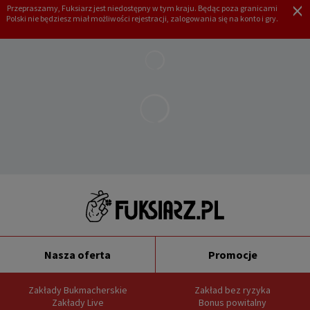
Przepraszamy, Fuksiarz jest niedostępny w tym kraju. Będąc poza granicami
Polski nie będziesz miał możliwości rejestracji, zalogowania się na konto i gry.
REJESTRACJA
ZALOGUJ
Nasza oferta
Promocje
Zakłady Bukmacherskie
Zakład bez ryzyka
Zakłady Live
Bonus powitalny