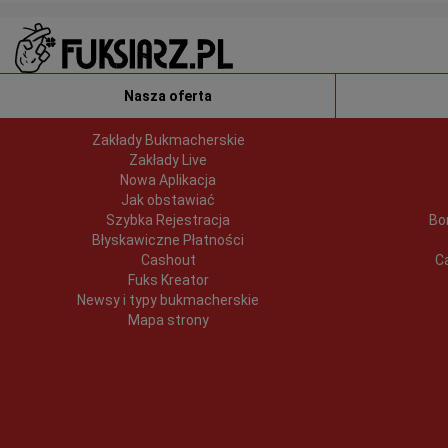
Nasza oferta
Zakłady Bukmacherskie
Zakłady Live
Nowa Aplikacja
Jak obstawiać
Szybka Rejestracja
Bo
Błyskawiczne Płatności
Cashout
C
Fuks Kreator
Newsy i typy bukmacherskie
Mapa strony