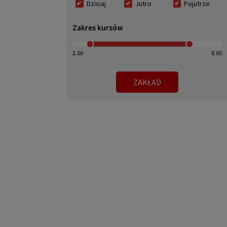
Dzisiaj
Jutro
Pojutrze
Zakres kursów
2.00
8.00
ZAKŁAD