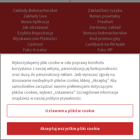
Zakłady Bukmacherskie
Zakład bez ryzyka
Zakłady Live
Bonus powitalny
Nowa Aplikacja
Freebet
Jak obstawiać
Darmowy zakład
Szybka Rejestracja
Bonusy bukmacherskie
Błyskawiczne Płatności
Kod promocyjny
Cashout
Cashback na Wirtuale
Fuks Kreator
Fuks VIP
Newsy
Mega Kursy
Mapa strony
Wykorzystujemy pliki cookie w celu poprawy komfortu
korzystania z naszej witryny, personalizacji jej funkcjonalności
oraz służą do personalizacji reklam. Jeśli wyrażasz zgodę na
Zakłady sportowe
Informacje
stosowanie niezbędnych plików cookie, kliknij „Akceptuj”. Aby
samodzielnie zarządzać swoimi preferencjami dotyczącymi
plików cookies, wybierz „Ustawienia”. Szczegółowe informacje
Piłka nożna
Informacje o Fuksiarz.pl
znajdziesz w naszej polityce prywatności.
Ekstraklasa
Fuksiarz Opinie
Premier League
Pomoc
La Liga
Kariera
Ustawienia plików cookie
Serie A
Odpowiedzialna Gra
Bundesliga
Polityka Prywatności
Ligue 1
Regulamin
Akceptuj wszystkie pliki cookie
0
Liga Mistrzów
Oferta A-Z
Na żywo
Kupony
Promocje
Tenis