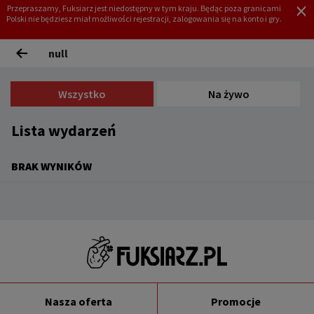
Przepraszamy, Fuksiarz jest niedostępny w tym kraju. Będąc poza granicami
Polski nie będziesz miał możliwości rejestracji, zalogowania się na konto i gry.
REJESTRACJA
ZALOGUJ
null
Wszystko
Na żywo
Lista wydarzeń
BRAK WYNIKÓW
Nasza oferta
Promocje