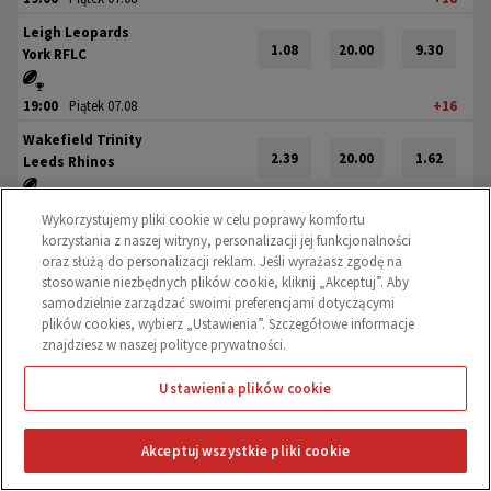
Leigh Leopards
1.08
20.00
9.30
York RFLC
19:00
Piątek 07.08
+16
Wakefield Trinity
2.39
20.00
1.62
Leeds Rhinos
19:00
Piątek 07.08
+20
Wykorzystujemy pliki cookie w celu poprawy komfortu
korzystania z naszej witryny, personalizacji jej funkcjonalności
Huddersfield Giants
oraz służą do personalizacji reklam. Jeśli wyrażasz zgodę na
1.74
19.00
2.18
Catalans Dragons
stosowanie niezbędnych plików cookie, kliknij „Akceptuj”. Aby
samodzielnie zarządzać swoimi preferencjami dotyczącymi
13:00
Sobota 08.08
+8
plików cookies, wybierz „Ustawienia”. Szczegółowe informacje
znajdziesz w naszej polityce prywatności.
Wigan Warriors
1.01
20.00
20.00
Toulouse Olympique
Ustawienia plików cookie
16:30
Sobota 08.08
+6
Akceptuj wszystkie pliki cookie
0
Bradford Bulls
Oferta A-Z
Na żywo
Kupony
Promocje
4.80
20.00
1.20
Warrington Wolves