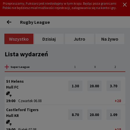
Przepraszamy, Fuksiarz jest niedostępny w tym kraju. Będąc poza granicami
Polski nie będziesz miał możliwości rejestracji, zalogowania się na konto i gry.
REJESTRACJA
ZALOGUJ
Rugby League
Wszystko
Dzisiaj
Jutro
Na żywo
Lista wydarzeń
Super League
1
X
2
St Helens
1.30
20.00
3.70
Hull FC
19:00
Czwartek 06.08
+28
Castleford Tigers
8.70
20.00
1.09
Hull KR
19:00
Piątek 07.08
+18