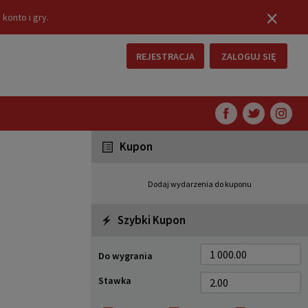
konto i gry.
REJESTRACJA
ZALOGUJ SIĘ
Kupon
Dodaj wydarzenia do kuponu
Szybki Kupon
Do wygrania
Stawka