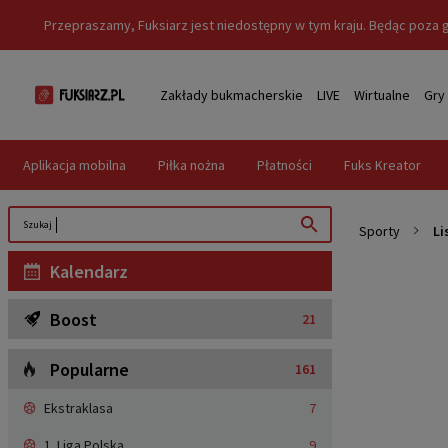
Przepraszamy, Fuksiarz jest niedostępny w tym kraju. Będąc poza gra
Zakłady bukmacherskie
LIVE
Wirtualne
Gry
Aplikacja mobilna
Piłka nożna
Płatności
Fuks Kreator
Szukaj
Sporty
Li
Kalendarz
Boost
21
popularne
161
Ekstraklasa
7
1. Liga Polska
9