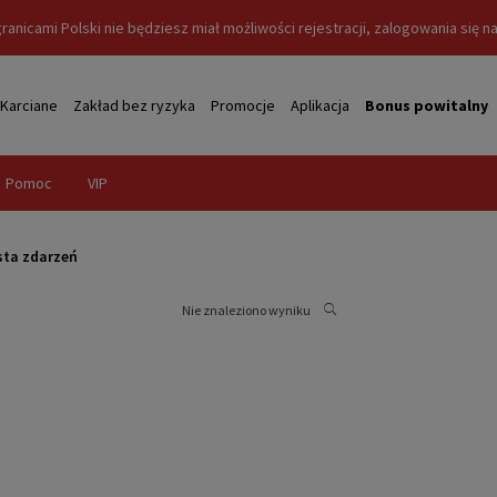
nicami Polski nie będziesz miał możliwości rejestracji, zalogowania się na 
 Karciane
Zakład bez ryzyka
Promocje
Aplikacja
Bonus powitalny
Pomoc
VIP
sta zdarzeń
Nie znaleziono wyniku