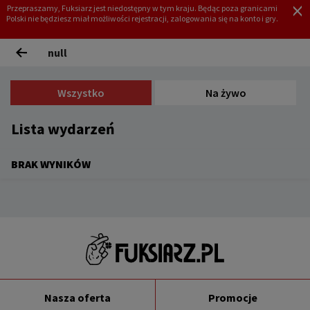
Przepraszamy, Fuksiarz jest niedostępny w tym kraju. Będąc poza granicami
Polski nie będziesz miał możliwości rejestracji, zalogowania się na konto i gry.
REJESTRACJA
ZALOGUJ
null
Wszystko
Na żywo
Lista wydarzeń
BRAK WYNIKÓW
Nasza oferta
Promocje