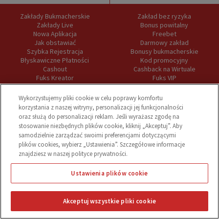
Zakłady Bukmacherskie
Zakład bez ryzyka
Zakłady Live
Bonus powitalny
Nowa Aplikacja
Freebet
Jak obstawiać
Darmowy zakład
Szybka Rejestracja
Bonusy bukmacherskie
Błyskawiczne Płatności
Kod promocyjny
Cashout
Cashback na Wirtuale
Fuks Kreator
Fuks VIP
Newsy
Mega Kursy
Mapa strony
Wykorzystujemy pliki cookie w celu poprawy komfortu
korzystania z naszej witryny, personalizacji jej funkcjonalności
oraz służą do personalizacji reklam. Jeśli wyrażasz zgodę na
Zakłady sportowe
Informacje
stosowanie niezbędnych plików cookie, kliknij „Akceptuj”. Aby
samodzielnie zarządzać swoimi preferencjami dotyczącymi
plików cookies, wybierz „Ustawienia”. Szczegółowe informacje
Piłka nożna
Informacje o Fuksiarz.pl
znajdziesz w naszej polityce prywatności.
Ekstraklasa
Fuksiarz Opinie
Premier League
Pomoc
La Liga
Kariera
Ustawienia plików cookie
Serie A
Odpowiedzialna Gra
Bundesliga
Polityka Prywatności
Ligue 1
Regulamin
Akceptuj wszystkie pliki cookie
0
Liga Mistrzów
Oferta A-Z
Na żywo
Kupony
Promocje
Tenis