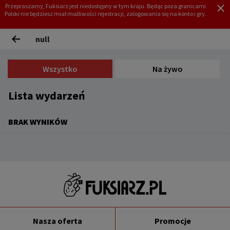
Przepraszamy, Fuksiarz jest niedostępny w tym kraju. Będąc poza granicami
Polski nie będziesz miał możliwości rejestracji, zalogowania się na konto i gry.
REJESTRACJA
ZALOGUJ
null
Wszystko
Na żywo
Lista wydarzeń
BRAK WYNIKÓW
Nasza oferta
Promocje