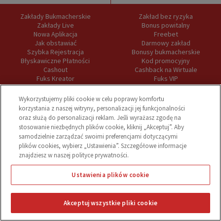
Zakłady Bukmacherskie
Zakład bez ryzyka
Zakłady Live
Bonus powitalny
Nowa Aplikacja
Freebet
Jak obstawiać
Darmowy zakład
Szybka Rejestracja
Bonusy bukmacherskie
Błyskawiczne Płatności
Kod promocyjny
Cashout
Cashback na Wirtuale
Fuks Kreator
Fuks VIP
Newsy
Mega Kursy
Mapa strony
Wykorzystujemy pliki cookie w celu poprawy komfortu
korzystania z naszej witryny, personalizacji jej funkcjonalności
oraz służą do personalizacji reklam. Jeśli wyrażasz zgodę na
Zakłady sportowe
Informacje
stosowanie niezbędnych plików cookie, kliknij „Akceptuj”. Aby
samodzielnie zarządzać swoimi preferencjami dotyczącymi
plików cookies, wybierz „Ustawienia”. Szczegółowe informacje
Piłka nożna
Informacje o Fuksiarz.pl
znajdziesz w naszej polityce prywatności.
Ekstraklasa
Fuksiarz Opinie
Premier League
Pomoc
La Liga
Kariera
Ustawienia plików cookie
Serie A
Odpowiedzialna Gra
Bundesliga
Polityka Prywatności
Ligue 1
Regulamin
Akceptuj wszystkie pliki cookie
0
Liga Mistrzów
Oferta A-Z
Na żywo
Kupony
Promocje
Tenis