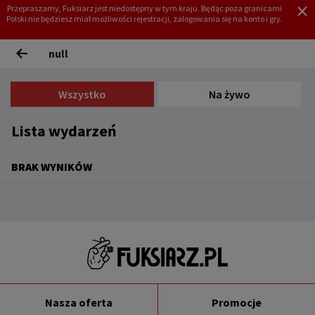
Przepraszamy, Fuksiarz jest niedostępny w tym kraju. Będąc poza granicami
Polski nie będziesz miał możliwości rejestracji, zalogowania się na konto i gry.
REJESTRACJA
ZALOGUJ
null
Wszystko
Na żywo
Lista wydarzeń
BRAK WYNIKÓW
Nasza oferta
Promocje