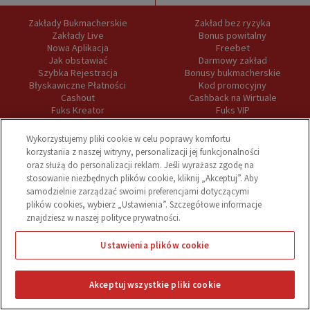
Zakłady Bukmacherskie
Zakład bez ryzyka
Zakłady Live
Bonus powitalny
Nowa Aplikacja
Freebet
Jak obstawiać
Darmowy zakład
Szybka Rejestracja
Bonusy bukmacherskie
Błyskawiczne Płatności
Kod promocyjny
Cashout
Cashback na Wirtuale
Fuks Kreator
Fuks VIP
Newsy
Mega Kursy
Mapa strony
Wykorzystujemy pliki cookie w celu poprawy komfortu
korzystania z naszej witryny, personalizacji jej funkcjonalności
oraz służą do personalizacji reklam. Jeśli wyrażasz zgodę na
Zakłady sportowe
Informacje
stosowanie niezbędnych plików cookie, kliknij „Akceptuj”. Aby
samodzielnie zarządzać swoimi preferencjami dotyczącymi
plików cookies, wybierz „Ustawienia”. Szczegółowe informacje
Piłka nożna
Informacje o Fuksiarz.pl
znajdziesz w naszej polityce prywatności.
Ekstraklasa
Fuksiarz Opinie
Premier League
Pomoc
La Liga
Kariera
Ustawienia plików cookie
Serie A
Odpowiedzialna Gra
Bundesliga
Polityka Prywatności
Ligue 1
Regulamin
Akceptuj wszystkie pliki cookie
0
Liga Mistrzów
Oferta A-Z
Na żywo
Kupony
Promocje
Tenis