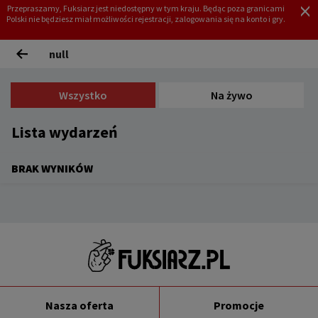
Przepraszamy, Fuksiarz jest niedostępny w tym kraju. Będąc poza granicami
Polski nie będziesz miał możliwości rejestracji, zalogowania się na konto i gry.
REJESTRACJA
ZALOGUJ
null
Wszystko
Na żywo
Lista wydarzeń
BRAK WYNIKÓW
Nasza oferta
Promocje