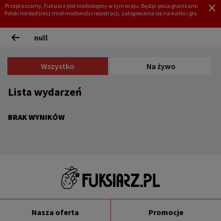
Przepraszamy, Fuksiarz jest niedostępny w tym kraju. Będąc poza granicami
Polski nie będziesz miał możliwości rejestracji, zalogowania się na konto i gry.
REJESTRACJA
ZALOGUJ
null
Wszystko
Na żywo
Lista wydarzeń
BRAK WYNIKÓW
Nasza oferta
Promocje