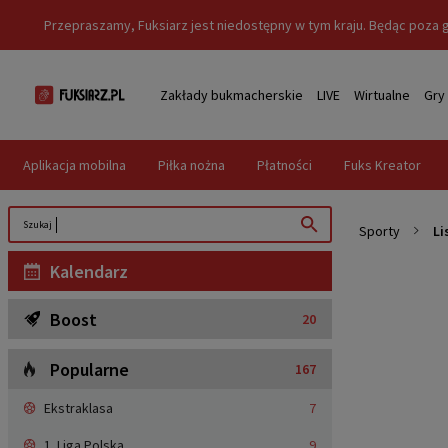
Przepraszamy, Fuksiarz jest niedostępny w tym kraju. Będąc poza gra
Zakłady bukmacherskie
LIVE
Wirtualne
Gry
Aplikacja mobilna
Piłka nożna
Płatności
Fuks Kreator
Szukaj
Sporty
Li
Kalendarz
Boost
20
popularne
167
Ekstraklasa
7
1. Liga Polska
9