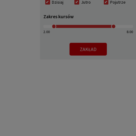
Dzisiaj
Jutro
Pojutrze
Zakres kursów
2.00
8.00
ZAKŁAD