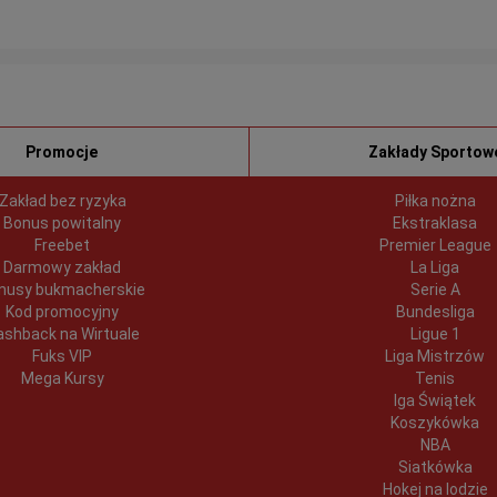
Promocje
Zakłady Sportow
Zakład bez ryzyka
Piłka nożna
Bonus powitalny
Ekstraklasa
Freebet
Premier League
Darmowy zakład
La Liga
nusy bukmacherskie
Serie A
Kod promocyjny
Bundesliga
ashback na Wirtuale
Ligue 1
Fuks VIP
Liga Mistrzów
Mega Kursy
Tenis
Iga Świątek
Koszykówka
NBA
Siatkówka
Hokej na lodzie