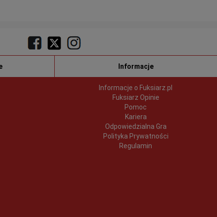
e
Informacje
Informacje o Fuksiarz.pl
Fuksiarz Opinie
Pomoc
Kariera
Odpowiedzialna Gra
Polityka Prywatności
Regulamin