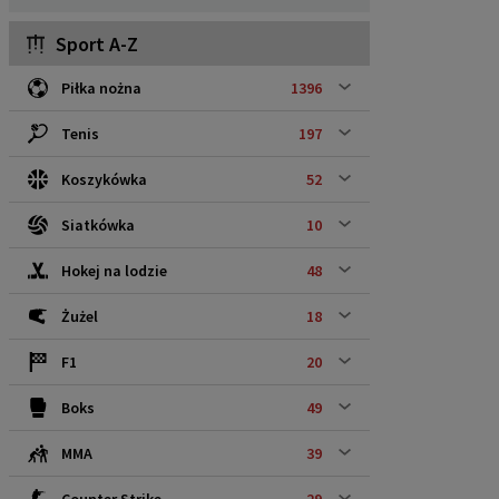
Sport A-Z
Piłka nożna
1396
Tenis
197
Koszykówka
52
Siatkówka
10
Hokej na lodzie
48
Żużel
18
F1
20
Boks
49
MMA
39
Counter Strike
29