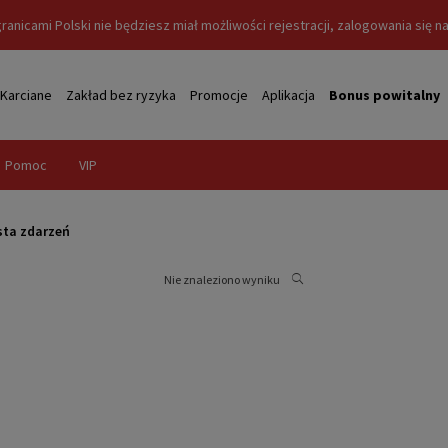
nicami Polski nie będziesz miał możliwości rejestracji, zalogowania się na 
 Karciane
Zakład bez ryzyka
Promocje
Aplikacja
Bonus powitalny
Pomoc
VIP
sta zdarzeń
Nie znaleziono wyniku