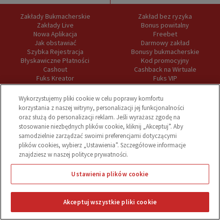
Zakłady Bukmacherskie
Zakład bez ryzyka
Zakłady Live
Bonus powitalny
Nowa Aplikacja
Freebet
Jak obstawiać
Darmowy zakład
Szybka Rejestracja
Bonusy bukmacherskie
Błyskawiczne Płatności
Kod promocyjny
Cashout
Cashback na Wirtuale
Fuks Kreator
Fuks VIP
Newsy
Mega Kursy
Mapa strony
Wykorzystujemy pliki cookie w celu poprawy komfortu
korzystania z naszej witryny, personalizacji jej funkcjonalności
oraz służą do personalizacji reklam. Jeśli wyrażasz zgodę na
Zakłady sportowe
Informacje
stosowanie niezbędnych plików cookie, kliknij „Akceptuj”. Aby
samodzielnie zarządzać swoimi preferencjami dotyczącymi
plików cookies, wybierz „Ustawienia”. Szczegółowe informacje
Piłka nożna
Informacje o Fuksiarz.pl
znajdziesz w naszej polityce prywatności.
Ekstraklasa
Fuksiarz Opinie
Premier League
Pomoc
La Liga
Kariera
Ustawienia plików cookie
Serie A
Odpowiedzialna Gra
Bundesliga
Polityka Prywatności
Ligue 1
Regulamin
Akceptuj wszystkie pliki cookie
0
Liga Mistrzów
Oferta A-Z
Na żywo
Kupony
Promocje
Tenis