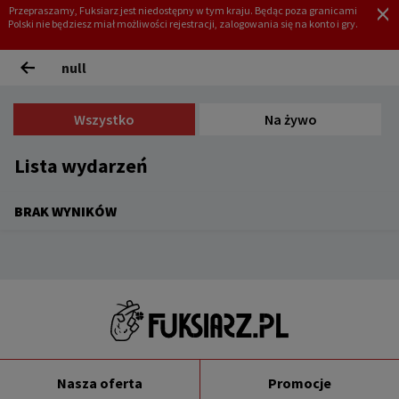
Przepraszamy, Fuksiarz jest niedostępny w tym kraju. Będąc poza granicami
Polski nie będziesz miał możliwości rejestracji, zalogowania się na konto i gry.
REJESTRACJA
ZALOGUJ
null
Wszystko
Na żywo
Lista wydarzeń
BRAK WYNIKÓW
Nasza oferta
Promocje