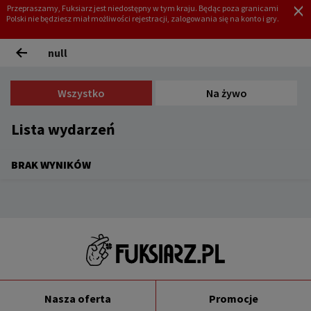
Przepraszamy, Fuksiarz jest niedostępny w tym kraju. Będąc poza granicami
Polski nie będziesz miał możliwości rejestracji, zalogowania się na konto i gry.
REJESTRACJA
ZALOGUJ
null
Wszystko
Na żywo
Lista wydarzeń
BRAK WYNIKÓW
Nasza oferta
Promocje