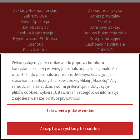
Zakłady Bukmacherskie
Zakład bez ryzyka
Zakłady Live
Bonus powitalny
Nowa Aplikacja
Freebet
Jak obstawiać
Darmowy zakład
Szybka Rejestracja
Bonusy bukmacherskie
Błyskawiczne Płatności
Kod promocyjny
Cashout
Cashback na Wirtuale
Fuks Kreator
Fuks VIP
Newsy
Mega Kursy
Mapa strony
Wykorzystujemy pliki cookie w celu poprawy komfortu
korzystania z naszej witryny, personalizacji jej funkcjonalności
oraz służą do personalizacji reklam. Jeśli wyrażasz zgodę na
Zakłady sportowe
Informacje
stosowanie niezbędnych plików cookie, kliknij „Akceptuj”. Aby
samodzielnie zarządzać swoimi preferencjami dotyczącymi
plików cookies, wybierz „Ustawienia”. Szczegółowe informacje
Piłka nożna
Informacje o Fuksiarz.pl
znajdziesz w naszej polityce prywatności.
Ekstraklasa
Fuksiarz Opinie
Premier League
Pomoc
La Liga
Kariera
Ustawienia plików cookie
Serie A
Odpowiedzialna Gra
Bundesliga
Polityka Prywatności
Ligue 1
Regulamin
Akceptuj wszystkie pliki cookie
0
Liga Mistrzów
Oferta A-Z
Na żywo
Kupony
Promocje
Tenis