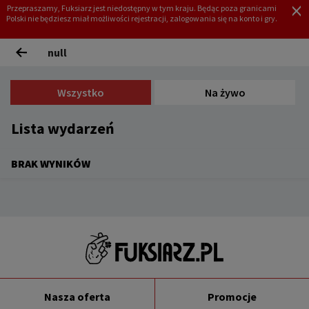
Przepraszamy, Fuksiarz jest niedostępny w tym kraju. Będąc poza granicami
Polski nie będziesz miał możliwości rejestracji, zalogowania się na konto i gry.
REJESTRACJA
ZALOGUJ
null
Wszystko
Na żywo
Lista wydarzeń
BRAK WYNIKÓW
Nasza oferta
Promocje