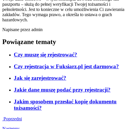
paszportu – służą do pełnej weryfikacji Twojej tożsamości i
pełnoletności. Jest to konieczne w celu umożliwienia Ci zawierania
zakładów. Tego wymaga prawo, a określa to ustawa o grach
hazardowych.
Napisane przez admin
Powiązane tematy
Czy muszę się rejestrować?
Czy rejestracja w Fuksiarz.pl jest darmowa?
Jak się zarejestrować?
Jakie dane muszę podać przy rejestracji?
Jakim sposobem przesłać kopię dokumentu
tożsamości?
Poprzedni
Następny