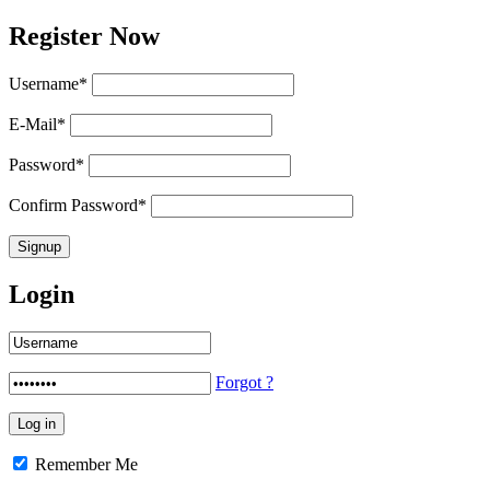
Register Now
Username
*
E-Mail
*
Password
*
Confirm Password
*
Login
Forgot ?
Remember Me