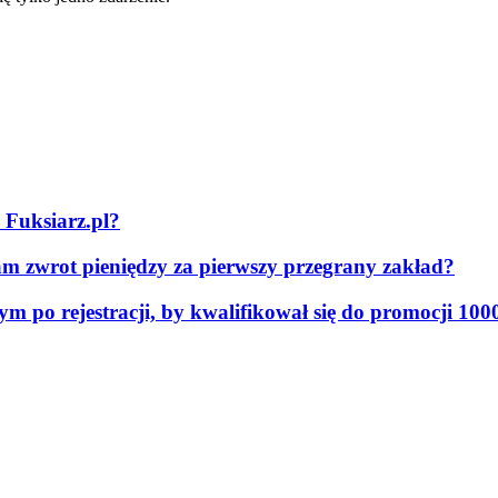
 Fuksiarz.pl?
am zwrot pieniędzy za pierwszy przegrany zakład?
po rejestracji, by kwalifikował się do promocji 1000 