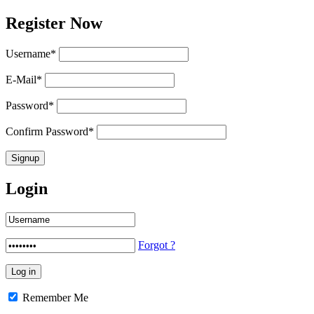
Register Now
Username
*
E-Mail
*
Password
*
Confirm Password
*
Login
Forgot ?
Remember Me