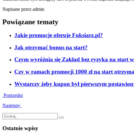
Napisane przez admin
Powiązane tematy
Jakie promocje oferuje Fuksiarz.pl?
Jak otrzymać bonus na start?
Czym wyróżnia się Zakład bez ryzyka na start w
Czy w ramach promocji 1000 zł na start otrzym
Wystarczy żeby kupon był pierwszym postawionym 
Poprzedni
Następny
Ostatnie wpisy